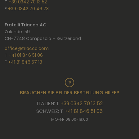
T
+39 0342 70 13 52
F
+39 0342 70 46 73
Fratelli Triacca AG
Zalende 159
CH-7748 Campascio – Switzerland
office@triacca.com
T
+41 81 846 51 06
F
+41 81 846 57 18
BRAUCHEN SIE BEI DER BESTELLUNG HILFE?
ITALIEN: T
+39 0342 70 13 52
SCHWEIZ: T
+41 81 846 51 06
MO-FR 08:00-18:00