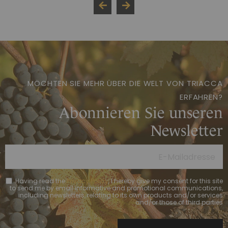
MÖCHTEN SIE MEHR ÜBER DIE WELT VON TRIACCA
ERFAHREN?
Abonnieren Sie unseren
Newsletter
Having read the
Privacy Policy
, I hereby give my consent for this site
to send me by email informative and promotional communications,
including newsletters, relating to its own products and/or services
and/or those of third parties