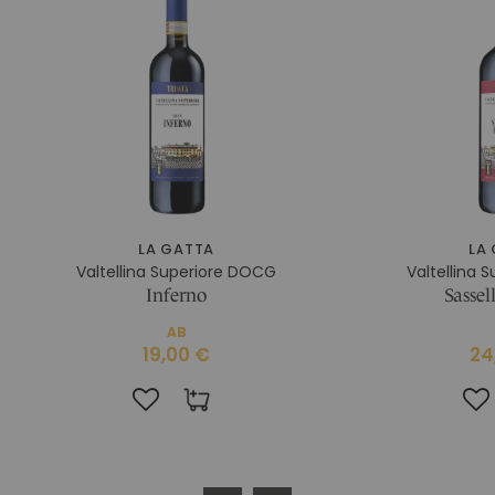
LA GATTA
LA
Valtellina Superiore DOCG
Valtellina 
Inferno
Sassel
AB
19,00 €
24