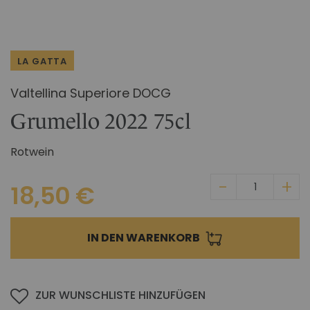
Zum
IM CHIANTI CLASSICO
Anfang
KOSMETIK
Weingut La Madonnina
der
Bildgalerie
ALLE GESCHENKIDEEN
ALLE ERLEBNISSE
LA GATTA
springen
Valtellina Superiore DOCG
Grumello 2022 75cl
Rotwein
18,50 €
IN DEN WARENKORB
ZUR WUNSCHLISTE HINZUFÜGEN