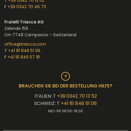
T
+39 0342 70 13 52
F
+39 0342 70 46 73
Fratelli Triacca AG
Zalende 159
CH-7748 Campascio – Switzerland
office@triacca.com
T
+41 81 846 51 06
F
+41 81 846 57 18
BRAUCHEN SIE BEI DER BESTELLUNG HILFE?
ITALIEN: T
+39 0342 70 13 52
SCHWEIZ: T
+41 81 846 51 06
MO-FR 08:00-18:00