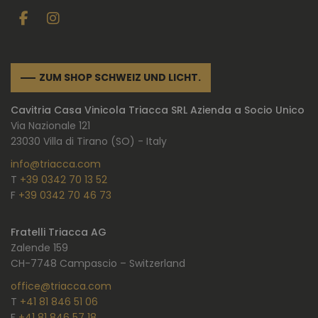
ZUM SHOP SCHWEIZ UND LICHT.
Cavitria Casa Vinicola Triacca SRL Azienda a Socio Unico
Via Nazionale 121
23030 Villa di Tirano (SO) - Italy
info@triacca.com
T
+39 0342 70 13 52
F
+39 0342 70 46 73
Fratelli Triacca AG
Zalende 159
CH-7748 Campascio – Switzerland
office@triacca.com
T
+41 81 846 51 06
F
+41 81 846 57 18