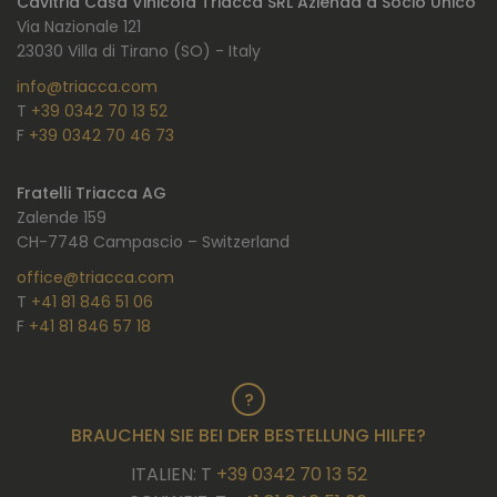
Cavitria Casa Vinicola Triacca SRL Azienda a Socio Unico
Via Nazionale 121
23030 Villa di Tirano (SO) - Italy
info@triacca.com
T
+39 0342 70 13 52
F
+39 0342 70 46 73
Fratelli Triacca AG
Zalende 159
CH-7748 Campascio – Switzerland
office@triacca.com
T
+41 81 846 51 06
F
+41 81 846 57 18
BRAUCHEN SIE BEI DER BESTELLUNG HILFE?
ITALIEN: T
+39 0342 70 13 52