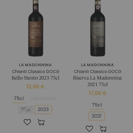
DATENSCHUTZ
WEINGÜTER
COOKIE-RICHTLINIE
MUSKATELLER UND
GRAPPE
SANTAVENERE
SCHAUMWEINE
Nobile Di
WEINGUT LA GATTA
ANDERE PRODUKTE
Montepulciano
WEINGUT LA MADONNINA
ALLE PRODUKTE
WEINGUT SANTAVENERE
ÖLE
LA MADONNINA
LA MADONNINA
IN MONTEPULCIANO
ACCESSOIRES
Weingut Santavenere
Chianti Classico DOCG
Chianti Classico DOCG
ALLE PRODUKTE
Bello Stento 2023 75cl
Riserva La Madonnina
2021 75cl
13,50 €
17,00 €
75cl
Literflasche
75cl
2021
2023
2021