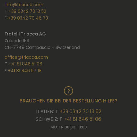
info@triacca.com
T
+39 0342 70 13 52
F
+39 0342 70 46 73
Fratelli Triacca AG
Zalende 159
CH-7748 Campascio – Switzerland
office@triacca.com
T
+41 81 846 51 06
F
+41 81 846 57 18
BRAUCHEN SIE BEI DER BESTELLUNG HILFE?
ITALIEN: T
+39 0342 70 13 52
SCHWEIZ: T
+41 81 846 51 06
MO-FR 08:00-18:00