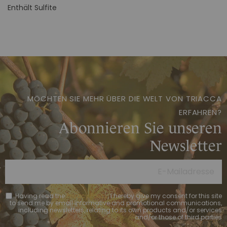
Enthält Sulfite
MÖCHTEN SIE MEHR ÜBER DIE WELT VON TRIACCA
ERFAHREN?
Abonnieren Sie unseren
Newsletter
Having read the
Privacy Policy
, I hereby give my consent for this site
to send me by email informative and promotional communications,
including newsletters, relating to its own products and/or services
and/or those of third parties