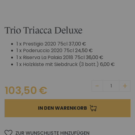
Zum
IM CHIANTI CLASSICO
Anfang
KOSMETIK
Weingut La Madonnina
der
Bildgalerie
ALLE GESCHENKIDEEN
ALLE ERLEBNISSE
Trio Triacca Deluxe
springen
1 x
Prestigio 2020 75cl
37,00 €
1 x
Poderuccio 2020 75cl
24,50 €
1 x
Riserva La Palaia 2018 75cl
36,00 €
1 x
Holzkiste mit Siebdruck (3 bott.)
6,00 €
103,50 €
IN DEN WARENKORB
ZUR WUNSCHLISTE HINZUFÜGEN