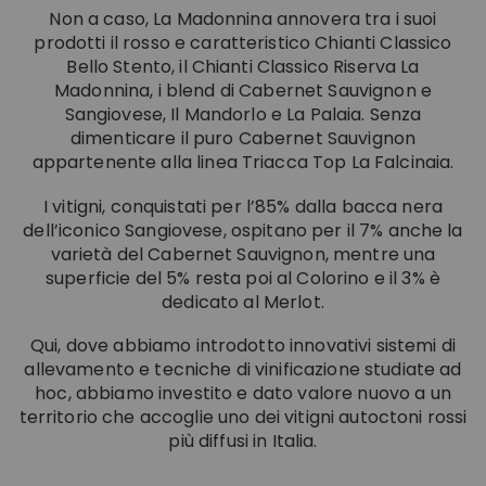
Non a caso, La Madonnina annovera tra i suoi
NEL CHIANTI CLASSICO
COSMESI
Tenuta La Madonnina
prodotti il rosso e caratteristico Chianti Classico
Bello Stento, il Chianti Classico Riserva La
Madonnina, i blend di Cabernet Sauvignon e
TUTTE LE IDEE REGALO
TUTTE LE ESPERIENZE
Sangiovese, Il Mandorlo e La Palaia. Senza
dimenticare il puro Cabernet Sauvignon
appartenente alla linea Triacca Top La Falcinaia.
I vitigni, conquistati per l’85% dalla bacca nera
dell’iconico Sangiovese, ospitano per il 7% anche la
varietà del Cabernet Sauvignon, mentre una
superficie del 5% resta poi al Colorino e il 3% è
dedicato al Merlot.
Qui, dove abbiamo introdotto innovativi sistemi di
allevamento e tecniche di vinificazione studiate ad
hoc, abbiamo investito e dato valore nuovo a un
territorio che accoglie uno dei vitigni autoctoni rossi
più diffusi in Italia.