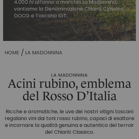
4.000
hl
all’anno a marchio La Madonnina,
PRIVACY POLICY
vantiamo la Denominazione Chianti Classico
LE TENUTE
COOKIE POLICY
MOSCATI E
DISTILLATI
DOCG e Toscana IGT.
SANTAVENERE
SPUMANTI
Nobile Di
TENUTA LA GATTA
ALTRI MARCHI
Montepulciano
TENUTA LA MADONNINA
TUTTI I PRODOTTI
TENUTA SANTAVENERE
HOME
LA MADONNINA
OLI
A MONTEPULCIANO
ACCESSORI
Tenuta Santavenere
LA MADONNINA
TUTTI I PRODOTTI
Acini rubino, emblema
del Rosso D’Italia
Ricche e aromatiche, le uve dei nostri vitigni toscani
regalano vini dai toni rosso rubino, capaci di esaltare
e incarnare la qualità genuina e autentica del terroir
del Chianti Classico.