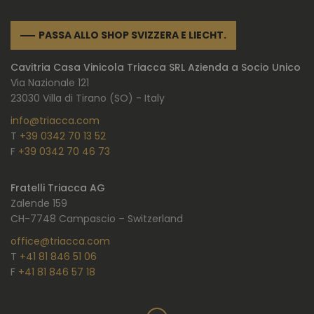
PASSA ALLO SHOP SVIZZERA E LIECHT.
Cavitria Casa Vinicola Triacca SRL Azienda a Socio Unico
Via Nazionale 121
23030 Villa di Tirano (SO) - Italy
info@triacca.com
T
+39 0342 70 13 52
F
+39 0342 70 46 73
Fratelli Triacca AG
Zalende 159
CH-7748 Campascio – Switzerland
office@triacca.com
T
+41 81 846 51 06
F
+41 81 846 57 18