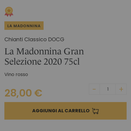
Vai
NEL CHIANTI CLASSICO
all'inizio
COSMESI
Tenuta La Madonnina
della
galleria
TUTTE LE IDEE REGALO
TUTTE LE ESPERIENZE
LA MADONNINA
di
immagini
Chianti Classico DOCG
La Madonnina Gran
Selezione 2020 75cl
Vino rosso
28,00 €
AGGIUNGI AL CARRELLO