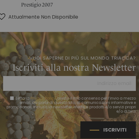
Prestigio 2007
Attualmente Non Disponibile
VUOI SAPERNE DI PIÙ SUL MONDO TRIACCA?
Iscriviti alla nostra Newsletter
Letta la
Privacy Policy
, presto il mio consenso per l’invio a mezzo
email, da parte di questo sito, di comunicazioni informative e
promozionali, inclusa la newsletter, riferite a prodotti e/o servizi propri
e/o di terzi
ISCRIVITI