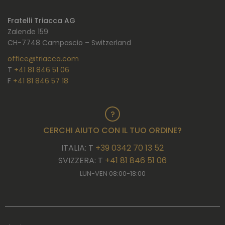
Fratelli Triacca AG
Zalende 159
CH-7748 Campascio – Switzerland
office@triacca.com
T
+41 81 846 51 06
F
+41 81 846 57 18
CERCHI AIUTO CON IL TUO ORDINE?
ITALIA: T
+39 0342 70 13 52
SVIZZERA: T
+41 81 846 51 06
LUN-VEN 08:00-18:00