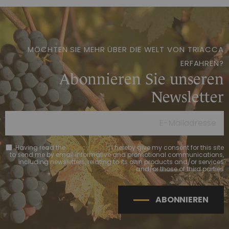
MÖCHTEN SIE MEHR ÜBER DIE WELT VON TRIACCA
ERFAHREN?
Abonnieren Sie unseren
Newsletter
Having read the
Privacy Policy
, I hereby give my consent for this site
to send me by email informative and promotional communications,
including newsletters, relating to its own products and/or services
and/or those of third parties
ABONNIEREN