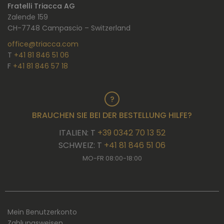
Fratelli Triacca AG
Zalende 159
CH-7748 Campascio – Switzerland
office@triacca.com
T
+41 81 846 51 06
F
+41 81 846 57 18
BRAUCHEN SIE BEI DER BESTELLUNG HILFE?
ITALIEN: T
+39 0342 70 13 52
SCHWEIZ: T
+41 81 846 51 06
MO-FR 08:00-18:00
Mein Benutzerkonto
Zahlungsweisen