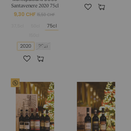
Santavenere 2020 75cl
9,30 CHF
15,50 CHF
75cl
37,5cl
50cl
150cl
2020
2021