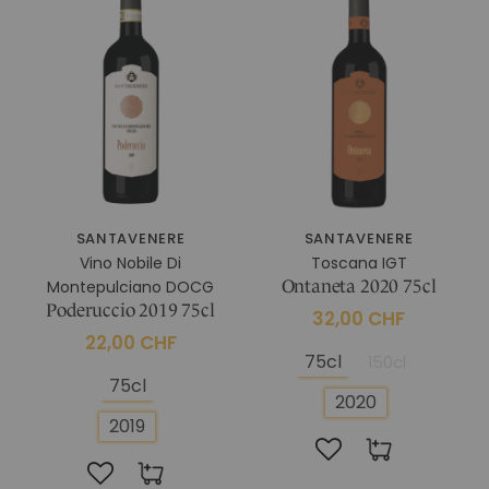
DATENSCHUTZ
SANTAVENERE
COOKIE-RICHTLINIE
MUSKATELLER UND
GRAPPE
SANTAVENERE
SCHAUMWEINE
LE TRAVERSE
Nobile Di
WEINGÜTER
Montepulciano
Valtellina Bio
WEINGUT LA GATTA
WEINGUT LA MADONNINA
WEINGUT SANTAVENERE
ÖLE
SANTAVENERE
SANTAVENERE
IN MONTEPULCIANO
ACCESSOIRES
Weingut Santavenere
Vino Nobile Di
Toscana IGT
ANDERE PRODUKTE
ALLE PRODUKTE
Montepulciano DOCG
Ontaneta 2020 75cl
Poderuccio 2019 75cl
32,00 CHF
ALLE PRODUKTE
22,00 CHF
75cl
150cl
75cl
2020
2019