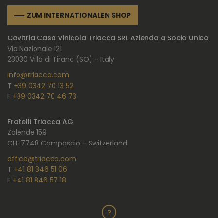
ZUM INTERNATIONALEN SHOP
Cavitria Casa Vinicola Triacca SRL Azienda a Socio Unico
Via Nazionale 121
23030 Villa di Tirano (SO) - Italy
info@triacca.com
T
+39 0342 70 13 52
F
+39 0342 70 46 73
Fratelli Triacca AG
Zalende 159
CH-7748 Campascio – Switzerland
office@triacca.com
T
+41 81 846 51 06
F
+41 81 846 57 18