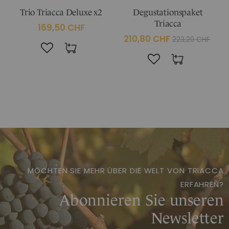
Trio Triacca Deluxe x2
Degustationspaket
Triacca
169,50 CHF
210,80 CHF
223,20 CHF
MÖCHTEN SIE MEHR ÜBER DIE WELT VON TRIACCA
ERFAHREN?
Abonnieren Sie unseren
Newsletter