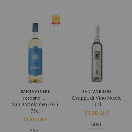
IM CHIANTI CLASSICO
KOSMETIK
Weingut La Madonnina
ALLE GESCHENKIDEEN
ALLE ERLEBNISSE
SANTAVENERE
SANTAVENERE
Toscana IGT
Grappa di Vino Nobile
San Bartolomeo 2025
50cl
75cl
32,00 CHF
12,90 CHF
50cl
75cl