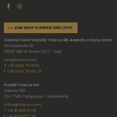
ZUM SHOP SCHWEIZ UND LICHT.
Cavitria Casa Vinicola Triacca SRL Azienda a Socio Unico
Via Nazionale 121
23030 Villa di Tirano (SO) - Italy
info@triacca.com
T
+39 0342 70 13 52
F
+39 0342 70 46 73
Fratelli Triacca AG
Zalende 159
CH-7748 Campascio – Switzerland
office@triacca.com
T
+41 81 846 51 06
F
+41 81 846 57 18