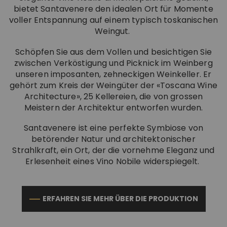
bietet Santavenere den idealen Ort für Momente
IM CHIANTI CLASSICO
KOSMETIK
Weingut La Madonnina
voller Entspannung auf einem typisch toskanischen
Weingut.
ALLE GESCHENKIDEEN
ALLE ERLEBNISSE
Schöpfen Sie aus dem Vollen und besichtigen Sie
zwischen Verköstigung und Picknick im Weinberg
unseren imposanten, zehneckigen Weinkeller. Er
gehört zum Kreis der Weingüter der «Toscana Wine
Architecture», 25 Kellereien, die von grossen
Meistern der Architektur entworfen wurden.
Santavenere ist eine perfekte Symbiose von
betörender Natur und architektonischer
Strahlkraft, ein Ort, der die vornehme Eleganz und
Erlesenheit eines Vino Nobile widerspiegelt.
ERFAHREN SIE MEHR ÜBER DIE PRODUKTION