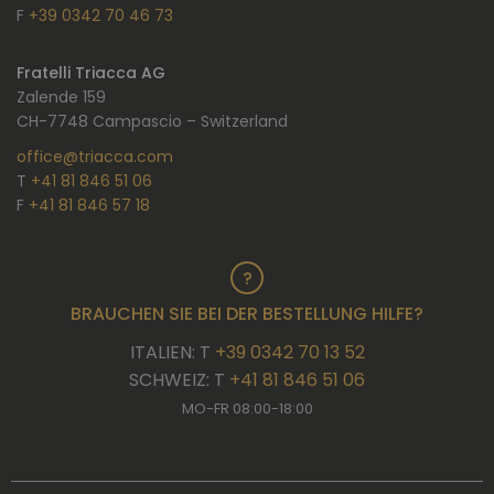
F
+39 0342 70 46 73
Fratelli Triacca AG
Zalende 159
CH-7748 Campascio – Switzerland
office@triacca.com
T
+41 81 846 51 06
F
+41 81 846 57 18
BRAUCHEN SIE BEI DER BESTELLUNG HILFE?
ITALIEN: T
+39 0342 70 13 52
SCHWEIZ: T
+41 81 846 51 06
MO-FR 08:00-18:00