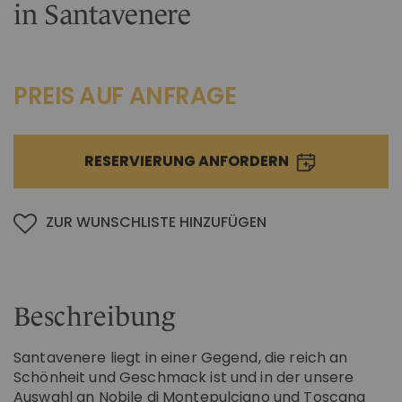
in Santavenere
IM CHIANTI CLASSICO
KOSMETIK
Weingut La Madonnina
ALLE GESCHENKIDEEN
ALLE ERLEBNISSE
PREIS AUF ANFRAGE
RESERVIERUNG ANFORDERN
ZUR WUNSCHLISTE HINZUFÜGEN
Beschreibung
Santavenere liegt in einer Gegend, die reich an
Schönheit und Geschmack ist und in der unsere
Auswahl an Nobile di Montepulciano und Toscana