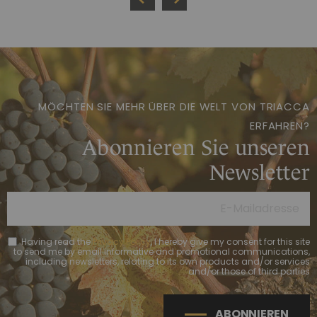
MÖCHTEN SIE MEHR ÜBER DIE WELT VON TRIACCA
ERFAHREN?
Abonnieren Sie unseren
Newsletter
Having read the
Privacy Policy
, I hereby give my consent for this site
to send me by email informative and promotional communications,
including newsletters, relating to its own products and/or services
and/or those of third parties
ABONNIEREN