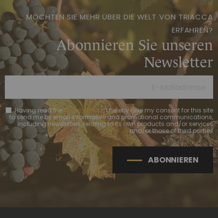
MÖCHTEN SIE MEHR ÜBER DIE WELT VON TRIACCA
ERFAHREN?
Abonnieren Sie unseren
Newsletter
Having read the
Privacy Policy
, I hereby give my consent for this site
to send me by email informative and promotional communications,
including newsletters, relating to its own products and/or services
and/or those of third parties
ABONNIEREN