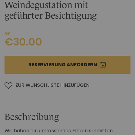
Weindegustation mit
IM CHIANTI CLASSICO
KOSMETIK
Weingut La Madonnina
geführter Besichtigung
ALLE GESCHENKIDEEN
ALLE ERLEBNISSE
AB
€30.00
RESERVIERUNG ANFORDERN
ZUR WUNSCHLISTE HINZUFÜGEN
Beschreibung
Wir haben ein umfassendes Erlebnis inmitten