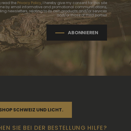
 read the
Privacy Policy
, I hereby give my consent for this site
 me by email informative and promotional communications,
ing newsletters, relating to its own products and/or services
and/or those of third parties
ABONNIEREN
SHOP SCHWEIZ UND LICHT.
EN SIE BEI DER BESTELLUNG HILFE?