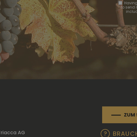
Having
to send
includ
ZUM 
 Triacca AG
BRAUCH