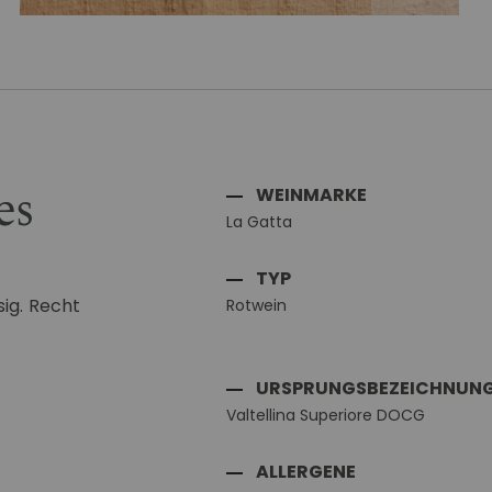
Zum
Anfang
der
Bildgalerie
springen
WEINMARKE
es
La Gatta
TYP
ig. Recht
Rotwein
URSPRUNGSBEZEICHNUN
Valtellina Superiore DOCG
ALLERGENE