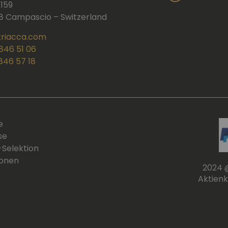
 159
 Campascio – Switzerland
triacca.com
 846 51 06
 846 57 18
e
se
-Selektion
onen
2024 
Aktienk