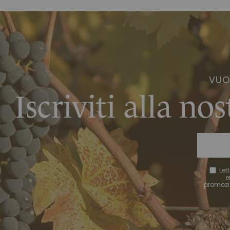
VUO
Iscriviti alla no
Let
e
promozion