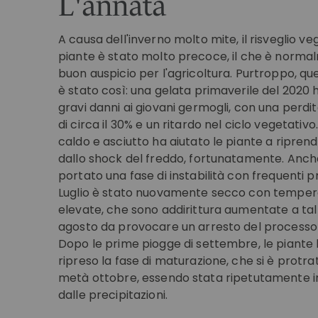
L'annata
A causa dell'inverno molto mite, il risveglio ve
piante è stato molto precoce, il che è norma
buon auspicio per l'agricoltura. Purtroppo, q
è stato così: una gelata primaverile del 2020
gravi danni ai giovani germogli, con una perdi
di circa il 30% e un ritardo nel ciclo vegetativ
caldo e asciutto ha aiutato le piante a ripren
dallo shock del freddo, fortunatamente. Anch
portato una fase di instabilità con frequenti pr
Luglio è stato nuovamente secco con temper
elevate, che sono addirittura aumentate a tal
agosto da provocare un arresto del processo
Dopo le prime piogge di settembre, le piante
ripreso la fase di maturazione, che si è protrat
metà ottobre, essendo stata ripetutamente i
dalle precipitazioni.