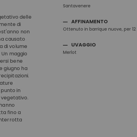
Santavenere
getativo delle
AFFINAMENTO
lmente di
Ottenuto in barrique nuove, per 12
uest'anno non
 ha causato
UVAGGIO
ta di volume
Merlot
o. Un maggio
dersi bene
e giugno ha
ecipitazioni.
ature
 punto in
 vegetativo.
 hanno
ta fino a
nterrotta