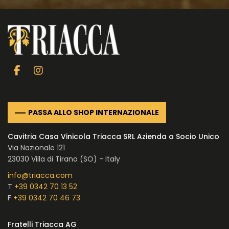
NEL CHIANTI CLASSICO
COSMESI
Tenuta La Madonnina
TUTTE LE IDEE REGALO
TUTTE LE ESPERIENZE
PASSA ALLO SHOP INTERNAZIONALE
Cavitria Casa Vinicola Triacca SRL Azienda a Socio Unico
Via Nazionale 121
23030 Villa di Tirano (SO) - Italy
info@triacca.com
T
+39 0342 70 13 52
F
+39 0342 70 46 73
Fratelli Triacca AG