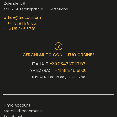
Zalende 159
CH-7748 Campascio – Switzerland
office@triacca.com
T
+41 81 846 51 06
F
+41 81 846 57 18
CERCHI AIUTO CON IL TUO ORDINE?
ITALIA: T
+39 0342 70 13 52
SVIZZERA: T
+41 81 846 51 06
LUN-VEN 8.00-12.00 / 13.30-17.30
Il mio Account
Metodi di pagamento
Spedizioni