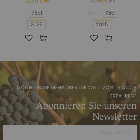
12,30 CHF
12,90 CHF
75cl
75cl
50cl
2025
2025
MÖCHTEN SIE MEHR ÜBER DIE WELT VON TRIACCA
ERFAHREN?
Abonnieren Sie unseren
Newsletter