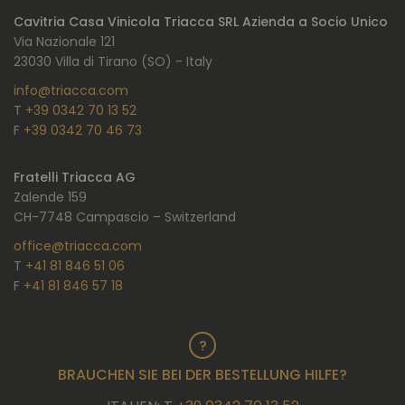
Cavitria Casa Vinicola Triacca SRL Azienda a Socio Unico
Via Nazionale 121
23030 Villa di Tirano (SO) - Italy
info@triacca.com
T
+39 0342 70 13 52
F
+39 0342 70 46 73
Fratelli Triacca AG
Zalende 159
CH-7748 Campascio – Switzerland
office@triacca.com
T
+41 81 846 51 06
F
+41 81 846 57 18
BRAUCHEN SIE BEI DER BESTELLUNG HILFE?