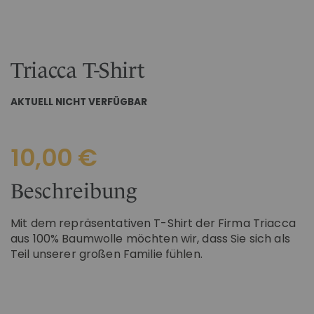
Zum
IM CHIANTI CLASSICO
Anfang
KOSMETIK
Weingut La Madonnina
der
Bildgalerie
ALLE GESCHENKIDEEN
ALLE ERLEBNISSE
Triacca T-Shirt
springen
AKTUELL NICHT VERFÜGBAR
10,00 €
Beschreibung
Mit dem repräsentativen T-Shirt der Firma Triacca
aus 100% Baumwolle möchten wir, dass Sie sich als
Teil unserer großen Familie fühlen.