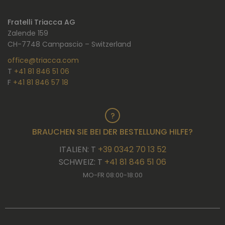
Fratelli Triacca AG
Zalende 159
CH-7748 Campascio – Switzerland
office@triacca.com
T
+41 81 846 51 06
F
+41 81 846 57 18
BRAUCHEN SIE BEI DER BESTELLUNG HILFE?
ITALIEN: T
+39 0342 70 13 52
SCHWEIZ: T
+41 81 846 51 06
MO-FR 08:00-18:00