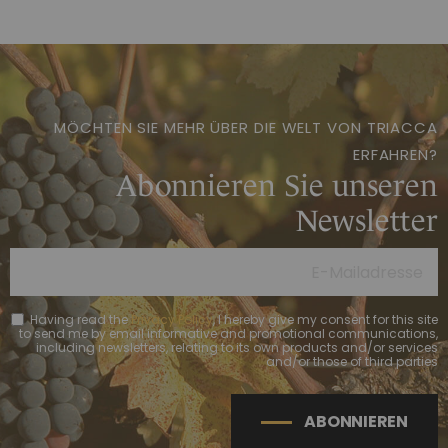
MÖCHTEN SIE MEHR ÜBER DIE WELT VON TRIACCA
ERFAHREN?
Abonnieren Sie unseren
Newsletter
Having read the
Privacy Policy
, I hereby give my consent for this site
to send me by email informative and promotional communications,
including newsletters, relating to its own products and/or services
and/or those of third parties
ABONNIEREN