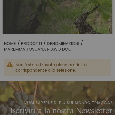
PRIVACY POLICY
LE TENUTE
COOKIE POLICY
MOSCATI E
DISTILLATI
SANTAVENERE
SPUMANTI
Nobile Di
TENUTA LA GATTA
ALTRI MARCHI
Montepulciano
TENUTA LA MADONNINA
TUTTI I PRODOTTI
TENUTA SANTAVENERE
HOME
PRODOTTI
DENOMINAZIONI
MAREMMA TOSCANA ROSSO DOC
OLI
A MONTEPULCIANO
ACCESSORI
Tenuta Santavenere
TUTTI I PRODOTTI
Non è stato trovato alcun prodotto
corrispondente alla selezione.
VUOI SAPERNE DI PIÙ SUL MONDO TRIACCA?
Iscriviti alla nostra Newsletter