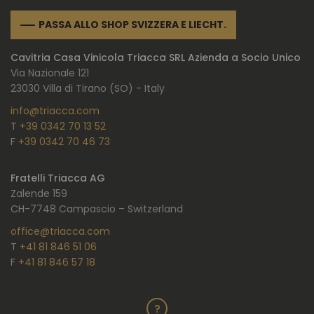
PASSA ALLO SHOP SVIZZERA E LIECHT.
Cavitria Casa Vinicola Triacca SRL Azienda a Socio Unico
Via Nazionale 121
23030 Villa di Tirano (SO) - Italy
info@triacca.com
T
+39 0342 70 13 52
F
+39 0342 70 46 73
Fratelli Triacca AG
Zalende 159
CH-7748 Campascio – Switzerland
office@triacca.com
T
+41 81 846 51 06
F
+41 81 846 57 18