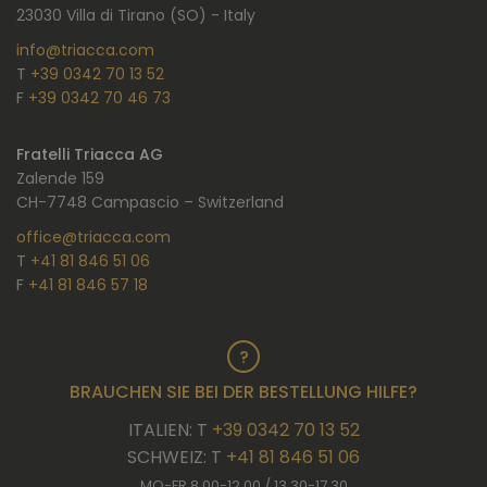
23030 Villa di Tirano (SO) - Italy
info@triacca.com
T
+39 0342 70 13 52
F
+39 0342 70 46 73
Fratelli Triacca AG
Zalende 159
CH-7748 Campascio – Switzerland
office@triacca.com
T
+41 81 846 51 06
F
+41 81 846 57 18
BRAUCHEN SIE BEI DER BESTELLUNG HILFE?
ITALIEN: T
+39 0342 70 13 52
SCHWEIZ: T
+41 81 846 51 06
MO-FR 8.00-12.00 / 13.30-17.30