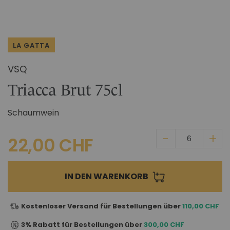
Zum
IM CHIANTI CLASSICO
Anfang
KOSMETIK
Weingut La Madonnina
der
Bildgalerie
ALLE GESCHENKIDEEN
ALLE ERLEBNISSE
LA GATTA
springen
VSQ
Triacca Brut 75cl
Schaumwein
22,00 CHF
IN DEN WARENKORB
Kostenloser Versand für Bestellungen über
110,00 CHF
3% Rabatt für Bestellungen über
300,00 CHF