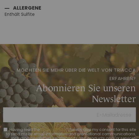
ALLERGENE
Enthält Sulfite
MÖCHTEN SIE MEHR ÜBER DIE WELT VON TRIACCA
ERFAHREN?
Abonnieren Sie unseren
Newsletter
Having read the
Privacy Policy
, I hereby give my consent for this site
to send me by email informative and promotional communications,
including newsletters, relating to its own products and/or services