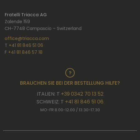
Fratelli Triacca AG
Zalende 159
CH-7748 Campascio – Switzerland
office@triacca.com
T
+41 81 846 51 06
F
+41 81 846 57 18
BRAUCHEN SIE BEI DER BESTELLUNG HILFE?
ITALIEN: T
+39 0342 70 13 52
SCHWEIZ: T
+41 81 846 51 06
MO-FR 8.00-12.00 / 13.30-17.30