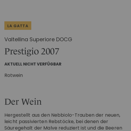
Zum
IM CHIANTI CLASSICO
Anfang
KOSMETIK
Weingut La Madonnina
der
Bildgalerie
ALLE GESCHENKIDEEN
ALLE ERLEBNISSE
LA GATTA
springen
Valtellina Superiore DOCG
Prestigio 2007
AKTUELL NICHT VERFÜGBAR
Rotwein
Der Wein
Hergestellt aus den Nebbiolo-Trauben der neuen,
leicht passivierten Rebstöcke, bei denen der
Säuregehalt der Malve reduziert ist und die Beeren