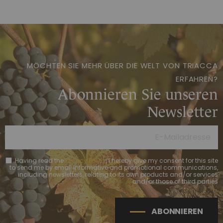
MÖCHTEN SIE MEHR ÜBER DIE WELT VON TRIACCA
ERFAHREN?
Abonnieren Sie unseren
Newsletter
Having read the
Privacy Policy
, I hereby give my consent for this site
to send me by email informative and promotional communications,
including newsletters, relating to its own products and/or services
and/or those of third parties
ABONNIEREN