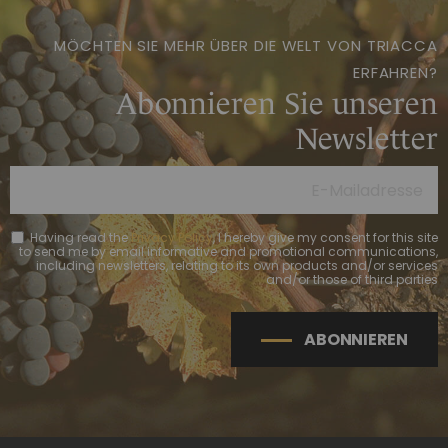
MÖCHTEN SIE MEHR ÜBER DIE WELT VON TRIACCA
ERFAHREN?
Abonnieren Sie unseren
Newsletter
Having read the
Privacy Policy
, I hereby give my consent for this site
to send me by email informative and promotional communications,
including newsletters, relating to its own products and/or services
and/or those of third parties
ABONNIEREN