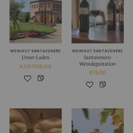
IM CHIANTI CLASSICO
KOSMETIK
Weingut La Madonnina
ALLE GESCHENKIDEEN
ALLE ERLEBNISSE
WEINGUT SANTAVENERE
WEINGUT SANTAVENERE
Unser Laden
Santavenere-
Weindegustation
KOSTENLOS
€15.00